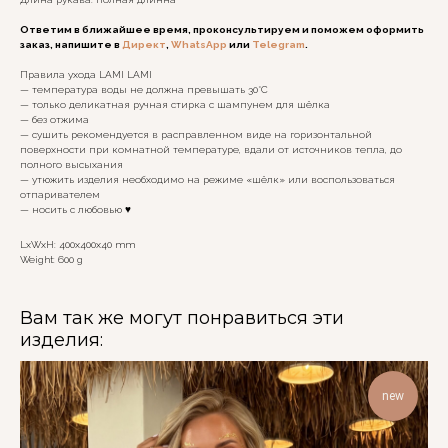
Ответим в ближайшее время, проконсультируем и поможем оформить
заказ, напишите в
Директ
,
WhatsApp
или
Telegram
.
Правила ухода LAMI LAMI
— температура воды не должна превышать 30°C
— только деликатная ручная стирка с шампунем для шёлка
— без отжима
— сушить рекомендуется в расправленном виде на горизонтальной
поверхности при комнатной температуре, вдали от источников тепла, до
полного высыхания
— утюжить изделия необходимо на режиме «шёлк» или воспользоваться
отпаривателем
— носить с любовью ♥️
LxWxH: 400x400x40 mm
Weight: 600 g
Вам так же могут понравиться эти
изделия:
new