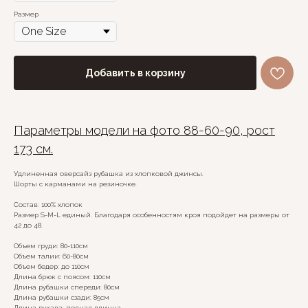
Размер
Добавить в корзину
Параметры модели на фото 88-60-90, рост
173 см.
Удлиненная оверсайз рубашка из хлопковой джинсы.
Шорты с карманами на резиночке.
Состав: 100% хлопок
Размер S-M-L единый. Благодаря особенностям кроя подойдет на размеры от
42 до 48.
Объем груди: 80-110см
Объем талии: 60-80см
Объем бедер: до 110см
Длина брюк с поясом: 110см
Длина рубашки спереди: 80см
Длина рубашки сзади: 85см
Длина рукава: полная длинна