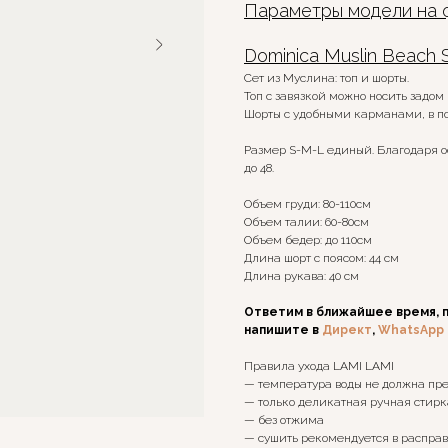
Параметры модели на ф
Dominica Muslin Beach 
Сет из Муслина: топ и шорты.
Топ с завязкой можно носить задом 
Шорты с удобными карманами, в по
Размер S-M-L единый. Благодаря о
до 48.
Объем груди: 80-110см
Объем талии: 60-80см
Объем бедер: до 110см
Длина шорт с поясом: 44 см
Длина рукава: 40 см
Ответим в ближайшее время, 
напишите в
Директ
,
WhatsApp
Правила ухода LAMI LAMI
— температура воды не должна пре
— только деликатная ручная стир
— без отжима
— сушить рекомендуется в расправ