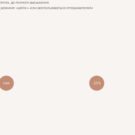
тепла, до полного высыхания
 режиме «шёлк» или воспользоваться отпаривателем
new
-20%