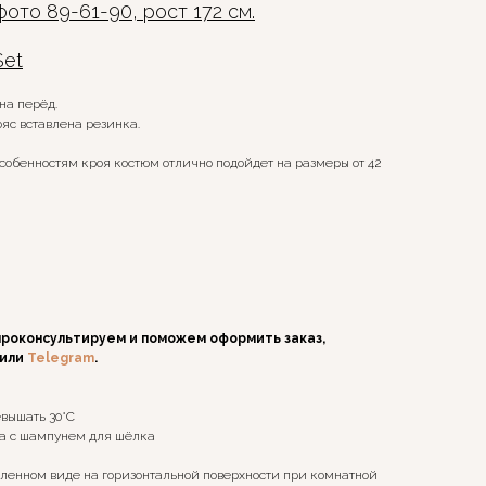
ото 89-61-90, рост 172 см.
Set
на перёд.
яс вставлена резинка.
собенностям кроя костюм отлично подойдет на размеры от 42
проконсультируем и поможем оформить заказ,
или
Telegram
.
вышать 30°C
ка с шампунем для шёлка
ленном виде на горизонтальной поверхности при комнатной