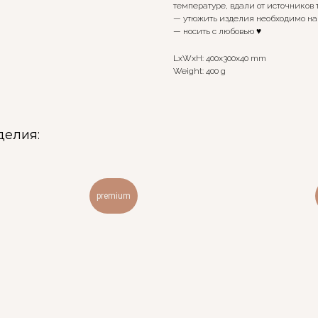
температуре, вдали от источников 
— утюжить изделия необходимо на
— носить с любовью ♥️
LxWxH: 400x300x40 mm
Weight: 400 g
делия:
premium