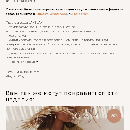
Длина рукава: 63см
Ответим в ближайшее время, проконсультируем и поможем оформить
заказ, напишите в
Директ
,
WhatsApp
или
Telegram
.
Правила ухода LAMI LAMI
— температура воды не должна превышать 30°C
— только деликатная ручная стирка с шампунем для шёлка
— без отжима
— сушить рекомендуется в расправленном виде на горизонтальной
поверхности при комнатной температуре, вдали от источников тепла, до
полного высыхания
— утюжить изделия необходимо на режиме «шёлк» или воспользоваться
отпаривателем
— носить с любовью ♥️
LxWxH: 400x400x40 mm
Weight: 600 g
Вам так же могут понравиться эти
изделия:
-20%