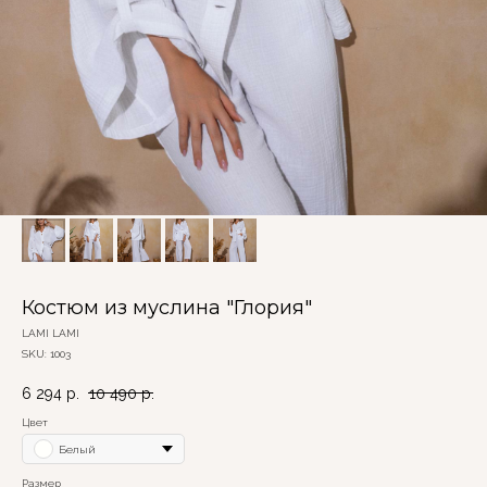
Костюм из муслина "Глория"
LAMI LAMI
SKU:
1003
6 294
р.
10 490
р.
Цвет
Белый
Размер