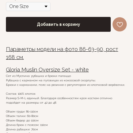
Добавить в корзину
Параметры модели на фото 86-63-90, рост
168 см.
Gloria Muslin Oversize Set - white
Сет из Муслина: рубашка и брюки палаццо
Рубашка с карманом на пуговицах из кокосовой скорлупы.
Брюки с карманами, пояс на резинке с регулятором из хлопковой верёвочки.
Состав: 100% хлопок
Размер S-M-L единый. Благодаря особенностям кроя костюм отлично
подойдет на размеры от 42 до 48.
Объем груди: 80-110см
Объем талии: 60-80см
Объем бедер: до 110см
Длина брюк с поясом: 110см
Длина рубашки: 70см