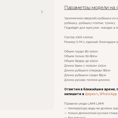
Параметры модели на ф
Удлиненная оверсайз рубашка из м
рубашку, рубашку-платье, тунику.
Подойдёт для прогулок, поездок в 
Состав: 100% хлопок
Размер S-M-L единый. Благодаря ос
Объем груди: 80-110см
Объем талии: 60-80см
Объем бедер: до 110см
Длина брюк с поясом: 110см
Длина рубашки спереди: 80см
Длина рубашки сзади: 85см
Длина рукава: полная длинна
Ответим в ближайшее время, 
напишите в
Директ
,
WhatsApp
Правила ухода LAMI LAMI
— температура воды не должна пре
— только деликатная ручная стир
— без отжима