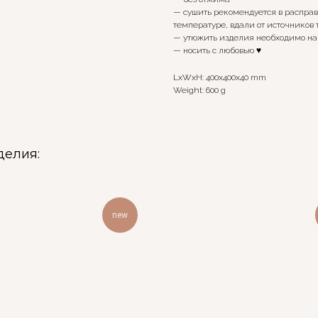
— сушить рекомендуется в расправ
температуре, вдали от источников 
— утюжить изделия необходимо на
— носить с любовью ♥️
LxWxH: 400x400x40 mm
Weight: 600 g
делия:
new