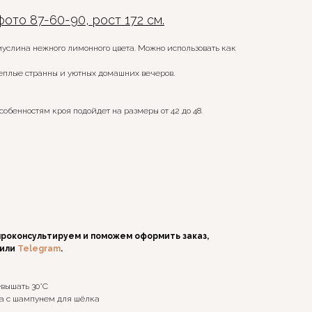
ото 87-60-90, рост 172 см.
услина нежного лимонного цвета. Можно использовать как
теплые странны и уютных домашних вечеров.
обенностям кроя подойдет на размеры от 42 до 48.
проконсультируем и поможем оформить заказ,
или
Telegram
.
вышать 30°C
ка с шампунем для шёлка