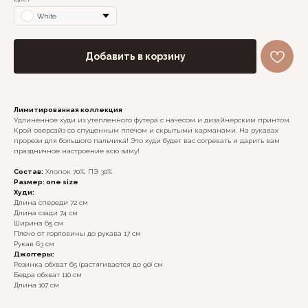
White
Добавить в корзину
Лимитированная коллекция
Удлиненное худи из утепленного футера с начесом и дизайнерским принтом.
Крой оверсайз со спущенным плечом и скрытыми карманами. На рукавах
прорези для большого пальчика! Это худи будет вас согревать и дарить вам
праздничное настроение всю зиму!
Состав:
Хлопок 70%, ПЭ 30%
Размер: one size
Худи:
Длина спереди 72 см
Длина сзади 74 см
Ширина 65 см
Плечо от горловины до рукава 17 см
Рукав 63 см
Джоггеры:
Резинка обхват 65 (растягивается до 90) см
Бедра обхват 110 см
Длина 107 см