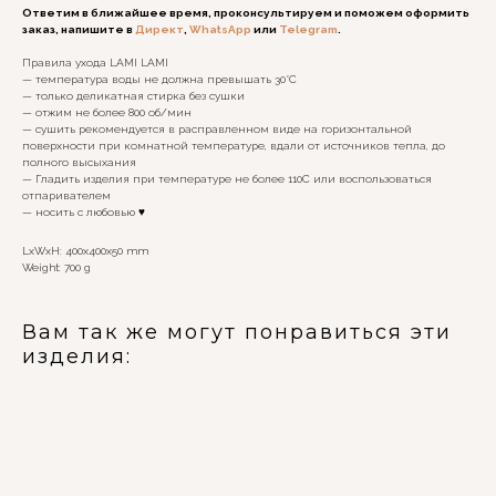
Ответим в ближайшее время, проконсультируем и поможем оформить
заказ, напишите в
Директ
,
WhatsApp
или
Telegram
.
Правила ухода LAMI LAMI
— температура воды не должна превышать 30°C
— только деликатная стирка без сушки
— отжим не более 800 об/мин
— сушить рекомендуется в расправленном виде на горизонтальной
поверхности при комнатной температуре, вдали от источников тепла, до
полного высыхания
— Гладить изделия при температуре не более 110С или воспользоваться
отпаривателем
— носить с любовью ♥️
LxWxH: 400x400x50 mm
Weight: 700 g
Вам так же могут понравиться эти
изделия: