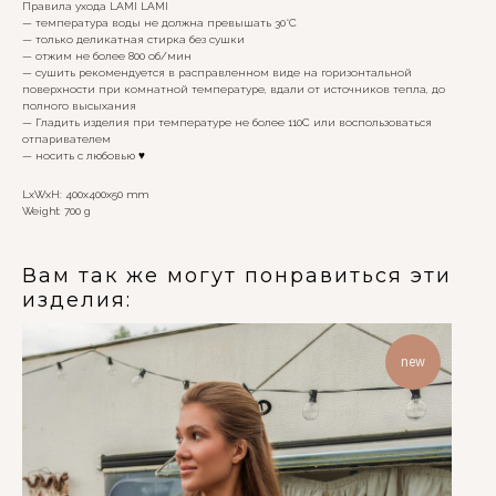
Правила ухода LAMI LAMI
— температура воды не должна превышать 30°C
— только деликатная стирка без сушки
— отжим не более 800 об/мин
— сушить рекомендуется в расправленном виде на горизонтальной
поверхности при комнатной температуре, вдали от источников тепла, до
полного высыхания
— Гладить изделия при температуре не более 110С или воспользоваться
отпаривателем
— носить с любовью ♥️
LxWxH: 400x400x50 mm
Weight: 700 g
Вам так же могут понравиться эти
изделия:
new