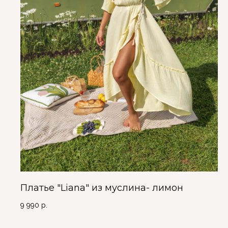
Платье "Liana" из муслина- лимон
9 990
р.