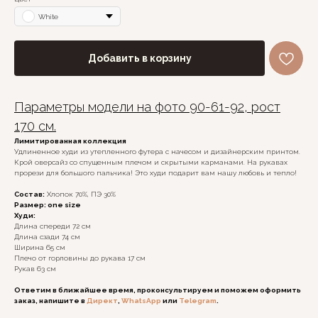
White
Добавить в корзину
Параметры модели на фото 90-61-92, рост
170 см.
Лимитированная коллекция
Удлиненное худи из утепленного футера с начесом и дизайнерским принтом.
Крой оверсайз со спущенным плечом и скрытыми карманами. На рукавах
прорези для большого пальчика! Это худи подарит вам нашу любовь и тепло!
Состав:
Хлопок 70%, ПЭ 30%
Размер: one size
Худи:
Длина спереди 72 см
Длина сзади 74 см
Ширина 65 см
Плечо от горловины до рукава 17 см
Рукав 63 см
Ответим в ближайшее время, проконсультируем и поможем оформить
заказ, напишите в
Директ
,
WhatsApp
или
Telegram
.