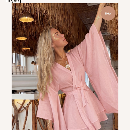
16 980
р.
new