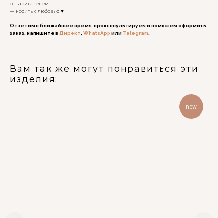
отпаривателем
— носить с любовью ♥️
Ответим в ближайшее время, проконсультируем и поможем оформить
заказ, напишите в
Директ
,
WhatsApp
или
Telegram
.
Вам так же могут понравиться эти
изделия:
new