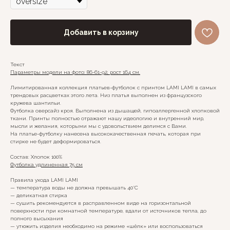
Добавить в корзину
Текст
Параметры модели на фото: 86-61-92, рост 164 см.
Лимитированная коллекция платьев-футболок с принтом LAMI LAMI в самых
трендовых расцветках этого лета. Низ платья выполнен из французского
кружева шантильи.
Футболка оверсайз кроя. Выполнена из дышащей, гипоаллергенной хлопковой
ткани. Принты полностью отражают нашу идеологию и внутренний мир,
мысли и желания, которыми мы с удовольствием делимся с Вами.
На платье-футболку нанесена высококачественная печать, которая при
стирке не будет деформироваться.
Состав: Хлопок 100%
Футболка удлиненная 75 см
Правила ухода LAMI LAMI
— температура воды не должна превышать 40°C
— деликатная стирка
— сушить рекомендуется в расправленном виде на горизонтальной
поверхности при комнатной температуре, вдали от источников тепла, до
полного высыхания
— утюжить изделия необходимо на режиме «шёлк» или воспользоваться