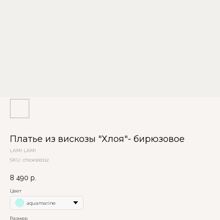
Платье из вискозы "Хлоя"- бирюзовое
LAMI LAMI
SKU:
chloe100112
8 490
р.
Цвет
aquamarine
Размер