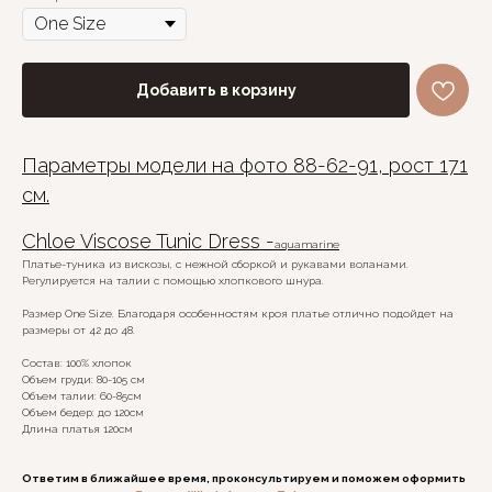
Добавить в корзину
Параметры модели на фото 88-62-91, рост 171
см.
Chloe Viscose Tunic Dress -
aquamarine
Платье-туника из вискозы, с нежной сборкой и рукавами воланами.
Регулируется на талии с помощью хлопкового шнура.
Размер One Size. Благодаря особенностям кроя платье отлично подойдет на
размеры от 42 до 48.
Состав: 100% хлопок
Объем груди: 80-105 см
Объем талии: 60-85см
Объем бедер: до 120см
Длина платья 120см
Ответим в ближайшее время, проконсультируем и поможем оформить