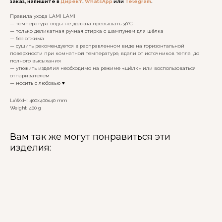
заказ, напишите в
Директ
,
WhatsApp
или
Telegram
.
Правила ухода LAMI LAMI
— температура воды не должна превышать 30°C
— только деликатная ручная стирка с шампунем для шёлка
— без отжима
— сушить рекомендуется в расправленном виде на горизонтальной
поверхности при комнатной температуре, вдали от источников тепла, до
полного высыхания
— утюжить изделия необходимо на режиме «шёлк» или воспользоваться
отпаривателем
— носить с любовью ♥️
LxWxH: 400x400x40 mm
Weight: 400 g
Вам так же могут понравиться эти
изделия: